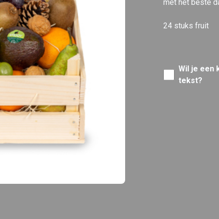
met het beste da
24 stuks fruit
Wil je een
tekst?