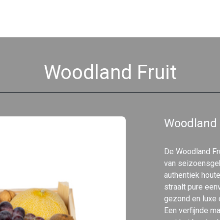
Woodland Fruit
Woodland 
De Woodland Frui
van seizoensgeb
authentiek houte
straalt pure eenv
gezond en luxe 
Een verfijnde m