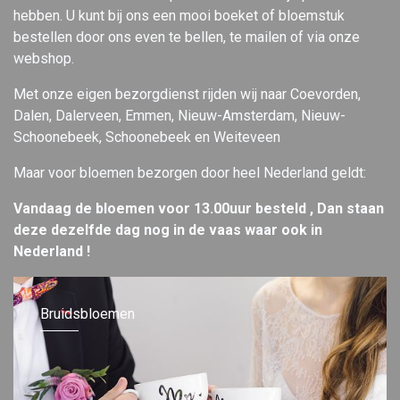
hebben. U kunt bij ons een mooi boeket of bloemstuk
bestellen door ons even te bellen, te mailen of via onze
webshop.
Met onze eigen bezorgdienst rijden wij naar Coevorden,
Dalen, Dalerveen, Emmen, Nieuw-Amsterdam, Nieuw-
Schoonebeek, Schoonebeek en Weiteveen
Maar voor bloemen bezorgen door heel Nederland geldt:
Vandaag de bloemen voor 13.00uur besteld , Dan staan
deze dezelfde dag nog in de vaas waar ook in
Nederland !
Bruidsbloemen